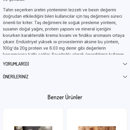
Tahin seçerken üretim yönteminin lezzeti ve besin değerini
doğrudan etkilediğini bilen kullanıcılar için taş değirmeni süreci
önemli bir kriter. Taş değirmeni ile soğuk presleme yöntemi,
susamın doğal yağını, protein yapısını ve mineral içeriğini
korurken karakteristik kremsi kıvamı ve fındıksı aromasını ortaya
çıkarır. Endüstriyel yüksek ısı proseslerinin aksine bu yöntem,
100g'da 20g protein ve 6.03 mg demir gibi değerlerin
korunmasına katkı sağlar. Seyidoğlu olarak önerdiğimiz kullanım
biçimleri de bu yoğun besin içeriği göz önünde bulundurularak
YORUMLAR
(0)
şekillenmiştir.
ÖNERILERINIZ
1 kg'lık bidon ambalaj; bireysel kullanım için aylık ihtiyacı
karşılarken otel kahvaltı büfesi ve catering operasyonları için
pratik bir başlangıç seçeneğidir. Protein ve mineral içeriğiyle
Benzer Ürünler
sporcu beslenmesine katkı sağlayabilecek bu ürünü,
pekmez
çeşitlerimizle
birleştirerek geleneksel tahin-pekmez ikilisini
sofranıza taşıyabilirsiniz.
Ürün Özellikleri
Net Ağırlık:
1000 g (1 kg)