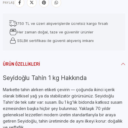
PAYLAŞ
750 TL ve üzeri alışverişlerde ücretsiz kargo fırsatı
Her zaman doğal, taze ve güvenilir ürünler
SSLBit sertifikası ile güvenli alışveriş imkanı
ÜRÜN ÖZELLIKLERI
Seyidoğlu Tahin 1 kg Hakkında
Markette tahin alırken etiketi çevirin — çoğunda ikinci içerik
olarak bitkisel yağ ya da stabilizatör görürsünüz. Seyidoğlu
Tahin'de tek satır var: susam. Bu 1 kg'lık bidonda katkısız susam
ezmesinden başka hiçbir şey bulunmaz. Yaklaşık 70 yıldır
geleneksel lezzetleri modern üretim standartlarıyla bir araya
getiren Seyidoğlu, tahin üretiminde de aynı ilkeyi korur: doğallık
ve şeffaflık.