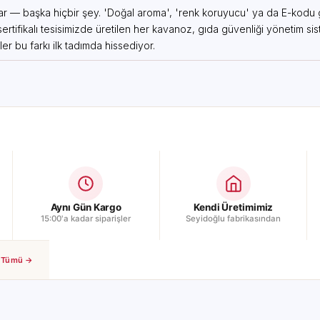
ar — başka hiçbir şey. 'Doğal aroma', 'renk koruyucu' ya da E-kodu gö
tifikalı tesisimizde üretilen her kavanoz, gıda güvenliği yönetim sis
ler bu farkı ilk tadımda hissediyor.
 düşündüğünüzde her birinin ayrı bir aroması olduğunu görürsünüz. Şeftal
altı tabağında sade yoğurdun yanına ya da taze ekmeğin üstüne sürüld
illerini karşılaştırabilirsiniz.
lım seçenekleri de mevcuttur. Porsiyon reçel paketlerinden büyük boy 
ilir, aynı zamanda
bal çeşitlerimizi
veya
pekmez çeşitlerimizi
de kahvalt
Aynı Gün Kargo
Kendi Üretimimiz
15:00'a kadar siparişler
Seyidoğlu fabrikasından
rü 24 aydır. Kavanoz açıldıktan sonra ağzı sıkıca kapatılarak buzdola
ozulma riski en aza iner.
Tümü →
u yer alır. Yapay renklendirici, koruyucu, aroma maddesi veya E-kodu k