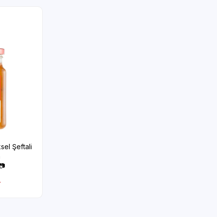
el Şeftali
a
📷
L