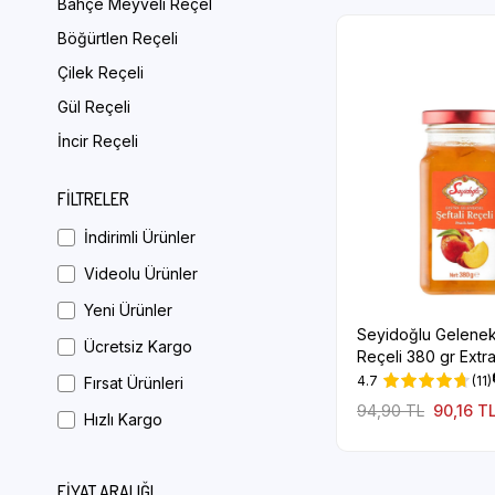
Bahçe Meyveli Reçel
Böğürtlen Reçeli
Çilek Reçeli
Gül Reçeli
İncir Reçeli
Kuru İncir Reçeli
FILTRELER
Karadut Reçeli
İndirimli Ürünler
Kayısı Reçeli
Videolu Ürünler
Kuşburnu Reçeli
Yeni Ürünler
Orman Meyveli Reçel
Seyidoğlu Geleneks
Portakal Reçeli
Ücretsiz Kargo
Reçeli 380 gr Extr
Vişne Reçeli
4.7
(11)
Fırsat Ürünleri
94,90 TL
90,16 T
Nar Reçeli
Hızlı Kargo
Acı Biber Reçeli
FIYAT ARALIĞI