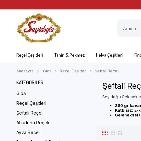
Reçel Çeşitleri
Tahin & Pekmez
Helva Çeşitleri
Fın
Anasayfa
Gıda
Reçel Çeşitleri
Şeftali Reçeli
KATEGORILER
Şeftali Reç
Gıda
Seyidoğlu Geleneksel 
Reçel Çeşitleri
380 gr kava
Katkısız:
E-k
Şeftali Reçeli
Geleneksel ü
Ahududu Reçeli
Ayva Reçeli