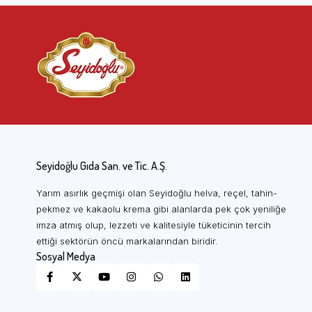
Şeftali reçeli kaç kalori içerir?
Ortalama bir kaşık (yaklaşık 20 gr) şeftali reçeli 50–55 kcal 
değişkenlik gösterebilir. Kesin besin değerleri için kavanoz ü
Şeftali reçeli ile hangi reçeller birbirinin yerine kullanı
Şeftali reçeli, hafif tatlı ve çiçeksi aromasıyla kayısı reçel
ve çekirdekli bir doku isteyenler ise incir reçelini deneyebil
Oteller ve kahvaltı büfeleri için toplu şeftali reçeli si
Seyidoğlu Gıda San. ve Tic. A.Ş.
Evet. HORECA ve catering segmentine özel toplu alım seçenek
Yarım asırlık geçmişi olan Seyidoğlu helva, reçel, tahin-
geçebilirsiniz. Seyidoğlu olarak otel kahvaltı büfelerine, rest
pekmez ve kakaolu krema gibi alanlarda pek çok yeniliğe
imza atmış olup, lezzeti ve kalitesiyle tüketicinin tercih
ettiği sektörün öncü markalarından biridir.
Sosyal Medya