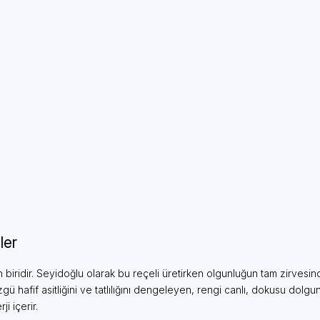
ler
n biridir. Seyidoğlu olarak bu reçeli üretirken olgunluğun tam zirvesinde
ü hafif asitliğini ve tatlılığını dengeleyen, rengi canlı, dokusu dol
i içerir.