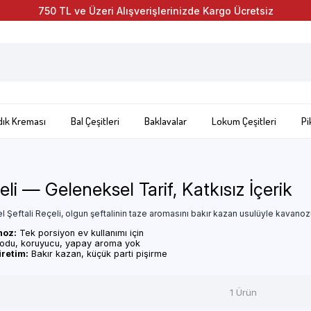
750 TL ve Üzeri Alışverişlerinizde Kargo Ücretsiz
dık Kreması
Bal Çeşitleri
Baklavalar
Lokum Çeşitleri
Pi
eli — Geleneksel Tarif, Katkısız İçerik
Şeftali Reçeli, olgun şeftalinin taze aromasını bakır kazan usulüyle kavanozu
noz:
Tek porsiyon ev kullanımı için
odu, koruyucu, yapay aroma yok
retim:
Bakır kazan, küçük parti pişirme
1 Ürün