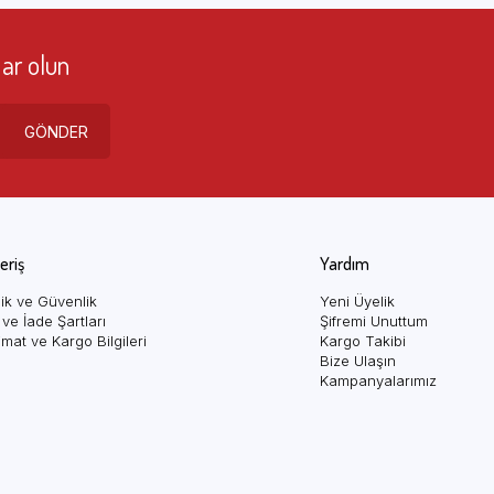
ar olun
 türüne ve şeker oranına bağlı olarak az
GÖNDER
işne veya ahududu reçeline yönelebilir. Daha yoğun
veriş
Yardım
ilik ve Güvenlik
Yeni Üyelik
leri için müşteri hizmetlerimizle iletişime
l ve İade Şartları
Şifremi Unuttum
imat ve Kargo Bilgileri
Kargo Takibi
Bize Ulaşın
Kampanyalarımız