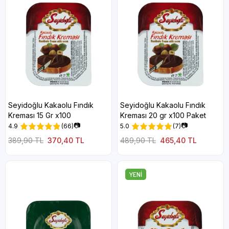
Seyidoğlu Kakaolu Fındık
Seyidoğlu Kakaolu Fındık
Kreması 15 Gr x100
Kreması 20 gr x100 Paket
📷
📷
4.9
(66)
5.0
(7)
389,90 TL
370,40 TL
489,90 TL
465,40 TL
YENI
ÜRÜN