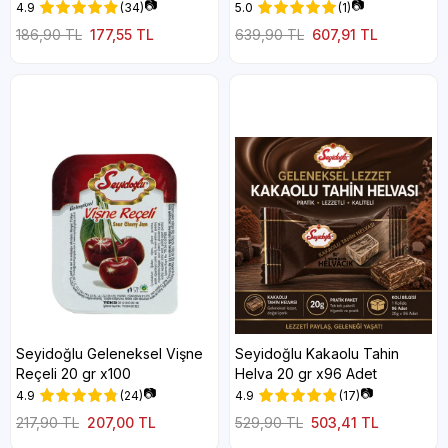
📷
📷
4.9
(34)
5.0
(1)
186,90 TL
177,55 TL
639,90 TL
607,91 TL
Seyidoğlu Geleneksel Vişne
Seyidoğlu Kakaolu Tahin
Reçeli 20 gr x100
Helva 20 gr x96 Adet
📷
📷
4.9
(24)
4.9
(17)
217,90 TL
207,00 TL
529,90 TL
503,41 TL