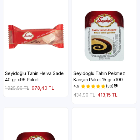
Seyidoğlu Tahin Helva Sade
Seyidoğlu Tahin Pekmez
40 gr x96 Paket
Karışım Paket 15 gr x100
📷
4.9
(30)
1.029,90 TL
978,40 TL
434,90 TL
413,15 TL