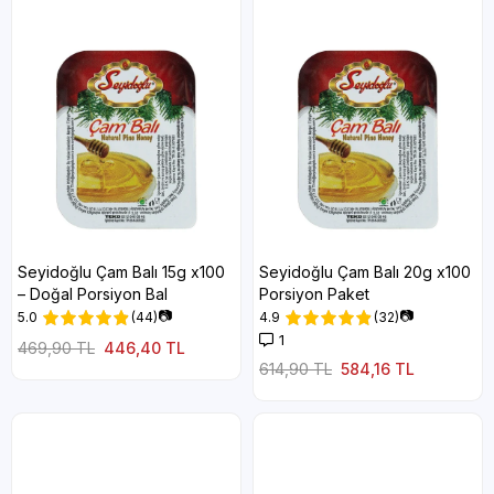
Seyidoğlu Çam Balı 15g x100
Seyidoğlu Çam Balı 20g x100
– Doğal Porsiyon Bal
Porsiyon Paket
📷
📷
5.0
(44)
4.9
(32)
1
469,90 TL
446,40 TL
614,90 TL
584,16 TL