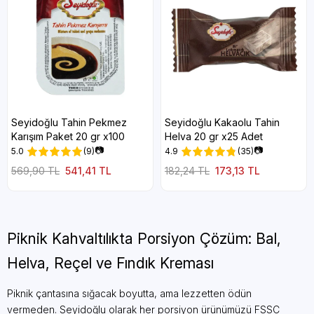
Seyidoğlu Tahin Pekmez
Seyidoğlu Kakaolu Tahin
Karışım Paket 20 gr x100
Helva 20 gr x25 Adet
📷
📷
5.0
(9)
4.9
(35)
569,90 TL
541,41 TL
182,24 TL
173,13 TL
Piknik Kahvaltılıkta Porsiyon Çözüm: Bal,
Helva, Reçel ve Fındık Kreması
Piknik çantasına sığacak boyutta, ama lezzetten ödün
vermeden. Seyidoğlu olarak her porsiyon ürünümüzü FSSC