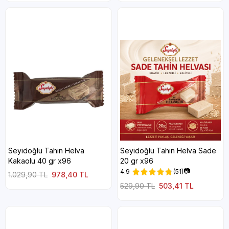
Seyidoğlu Tahin Helva
Seyidoğlu Tahin Helva Sade
Kakaolu 40 gr x96
20 gr x96
📷
4.9
(51)
1.029,90 TL
978,40 TL
529,90 TL
503,41 TL