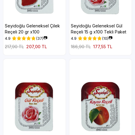
Seyidoğlu Geleneksel Çilek
Seyidoğlu Geleneksel Gül
Reçeli 20 gr x100
Reçeli 15 g x100 Tekli Paket
📷
📷
4.9
(37)
4.9
(10)
217,90 TL
207,00 TL
186,90 TL
177,55 TL