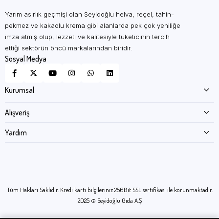
miyim?
Yarım asırlık geçmişi olan Seyidoğlu helva, reçel, tahin-
Evet. 100'lü paket seçenekleri bireysel alım için de
pekmez ve kakaolu krema gibi alanlarda pek çok yeniliğe
uygundur; otel, tatil köyü, okul kantini ve catering firmalarımız
imza atmış olup, lezzeti ve kalitesiyle tüketicinin tercih
bu paketleri doğrudan sitemizden sipariş edebilir. Düzenli ya
ettiği sektörün öncü markalarından biridir.
Sosyal Medya
da büyük hacimli siparişler için müşteri hizmetlerimizle
iletişime geçmenizi öneririz.
Piknik helva ve bal arasında hangisi daha uzun
Kurumsal
dayanır?
Alışveriş
Her iki ürün de kapalı ambalajda serin ve kuru ortamda uzun
Yardım
süre dayanır. Bal, doğal şeker içeriği sayesinde ambalaj
açılmadan yıllarca bozulmaz; helva ise ambalaj açıldıktan
sonra nem almamaya dikkat edildiğinde birkaç hafta
tazeliğini korur. Piknik gibi kısa süreli kullanımda ikisi de
tercihe göredir.
Tüm Hakları Saklıdır. Kredi kartı bilgileriniz 256Bit SSL sertifikası ile korunmaktadır.
Fındık kakaolu krema porsiyonları çocuklar için
2025 © Seyidoğlu Gıda A.Ş
uygun mu?