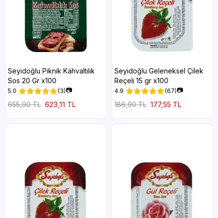
Seyidoğlu Piknik Kahvaltılık
Seyidoğlu Geleneksel Çilek
Sos 20 Gr x100
Reçeli 15 gr x100
📷
📷
5.0
(3)
4.9
(67)
655,90 TL
623,11 TL
186,90 TL
177,55 TL