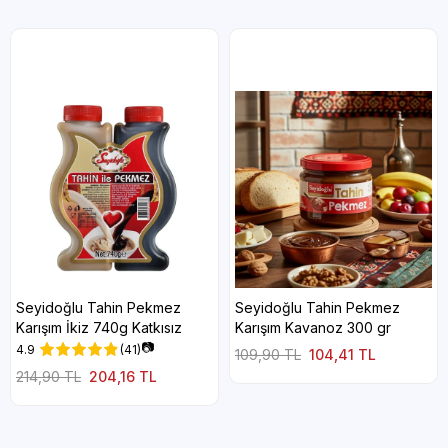
Tahin susamdan gelen yüksek kalsiyum ve sağlıklı yağlarla,
pekmez ise demir ve potasyum açısından zengindir. Bu karışım
özellikle çocuklar, sporcular ve enerjiye ihtiyacı olan herkes için
ideal bir destek sağlar.
Seyidoğlu güvencesiyle, her lokmada gelenekten gelen
lezzeti hissedin.
Gramaj
20 Gr
Seyidoğlu Tahin Pekmez
Seyidoğlu Tahin Pekmez
Karışım İkiz 740g Katkısız
Karışım Kavanoz 300 gr
📷
4.9
(41)
109,90 TL
104,41 TL
214,90 TL
204,16 TL