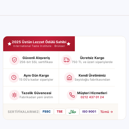
Seyidoğlu Mağaza Güvence ve Sertifikalar
2025 Üstün Lezzet Ödülü Sahibi
International Taste Institute · Brüksel
Güvenli Alışveriş
Ücretsiz Kargo
256-bit SSL sertifikası
750 TL ve üzeri siparişlerde
Aynı Gün Kargo
Kendi Üretimimiz
15:00'a kadar siparişler
Seyidoğlu fabrikasından
Tazelik Güvencesi
Müşteri Hizmetleri
Fabrikadan yeni üretim
0212 437 01 24
حلال
SERTIFIKALARIMIZ:
Tümü →
FSSC
TSE
ISO 9001