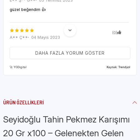
E** Ş** G**
05 Temmuz 2023
güzel beğendim 👍
(0)
A** Ç**
04 Mayıs 2023
Ürün söylendiği gibi kaliteli
DAHA FAZLA YORUM GÖSTER
🚀 YGDigital
Kaynak: Trendyol
(0)
Melike A.
08 Mart 2023
ÜRÜN ÖZELLIKLERI
Paketlemesi çok güzeldi.Deprem bölgesi için satın almıştık o
yüzden hiç açmadan gönderdik.
Seyidoğlu Tahin Pekmez Karışımı
20 Gr x100 – Gelenekten Gelen