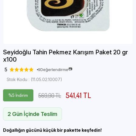
Seyidoğlu Tahin Pekmez Karışım Paket 20 gr
x100
5
📷
9
Değerlendirme
Stok Kodu
(11.05.02.10007)
541,41 TL
569,90 TL
%
5
İndirim
2 Gün İçinde Teslim
Doğallığın gücünü küçük bir pakette keşfedin!