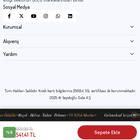
ettiği sektörün öncü markalarından biridir.
Sosyal Medya
Kurumsal
Alışveriş
Yardım
Tüm Hakları Saklıdır. Kredi kartı bilgileriniz 256Bit SSL sertifikası ile korunmaktadır.
2025 © Seyidoğlu Gıda A.Ş
t Ödüllü
Reçel · Helva · Tahin · Pekmez
70 Yıllık Marka
Geleneksel lezzet
1952
✕
✦
✦
✦
✦
569,90 TL
%5
541,41 TL