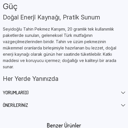
Güç
Doğal Enerji Kaynağı, Pratik Sunum
Seyidoğlu Tahin Pekmez Karışımı, 20 gramlık tek kullanımlık
paketlerde sunulan, geleneksel Türk mutfağının
vazgeçilmezlerinden biridir. Tahin ve üzüm pekmezinin
mükemmel oranlarda birleşimiyle hazırlanan bu lezzet, doğal
enerji kaynağı olarak günün her saatinde tüketilebilir. Katkı
maddesi ve koruyucu içermez; doğallığı ve kaliteyi bir arada
sunar.
Her Yerde Yanınızda
Hijyenik ve taşınabilir ambalajı sayesinde okulda, ofiste, spor
YORUMLAR
(0)
sonrası veya seyahatlerde kolaylıkla tüketilebilir. 100’lü paket,
özellikle toplu tüketim yapan oteller, kafeteryalar, restoranlar ve
ÖNERILERINIZ
catering firmaları için ekonomik bir çözümdür.
Besleyici ve Geleneksel
Benzer Ürünler