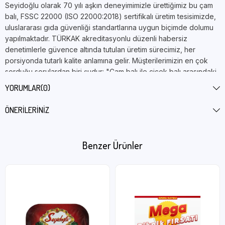
Seyidoğlu olarak 70 yılı aşkın deneyimimizle ürettiğimiz bu çam
balı, FSSC 22000 (ISO 22000:2018) sertifikalı üretim tesisimizde,
uluslararası gıda güvenliği standartlarına uygun biçimde dolumu
yapılmaktadır. TÜRKAK akreditasyonlu düzenli habersiz
denetimlerle güvence altında tutulan üretim sürecimiz, her
porsiyonda tutarlı kalite anlamına gelir. Müşterilerimizin en çok
sorduğu sorulardan biri şudur: "Çam balı ile çiçek balı arasındaki
fark nedir?" Temel fark kaynakta yatar — çam balı nektar değil
YORUMLAR
(0)
orman salgısından elde edildiğinden mineral içeriği farklıdır ve
glukoz oranı genellikle daha düşük kalır, bu da kristalleşme
ÖNERILERINIZ
sürecini yavaşlatır.
15 gramlık bireysel porsiyonlar, hem tüketici hem de işletme
Benzer Ürünler
açısından önemli avantajlar sağlar. Otel kahvaltı büfesi düşünün:
her sabah cam kavanozdan kaşıkla servis yerine, 15g'lık kapalı
porsiyon paketi — çapraz kontaminasyon riski yok, atık kontrolü
kolay, porsiyon maliyeti önceden hesaplanabilir. 100 adet paket,
ortalama 50 kişilik bir kahvaltı büfesini 2 gün karşılar. Farklı bal
çeşitlerimizi keşfetmek isteyenler
tahin ve pekmez ürünlerimize
de göz atabilir.