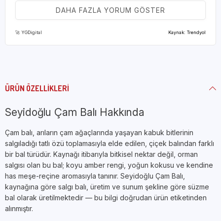
DAHA FAZLA YORUM GÖSTER
(0)
Ş** A**
03 Aralık 2025
🚀 YGDigital
Kaynak: Trendyol
Paketlemesi ve teslimat çok iyi
ÜRÜN ÖZELLIKLERI
Seyidoğlu Çam Balı Hakkında
(0)
Y** Ş**
28 Kasım 2025
Çam balı, arıların çam ağaçlarında yaşayan kabuk bitlerinin
tavsiye ederim lezzetli
salgıladığı tatlı özü toplamasıyla elde edilen, çiçek balından farklı
bir bal türüdür. Kaynağı itibarıyla bitkisel nektar değil, orman
salgısı olan bu bal; koyu amber rengi, yoğun kokusu ve kendine
has meşe-reçine aromasıyla tanınır. Seyidoğlu Çam Balı,
kaynağına göre salgı balı, üretim ve sunum şekline göre süzme
bal olarak üretilmektedir — bu bilgi doğrudan ürün etiketinden
alınmıştır.