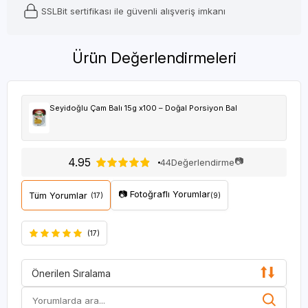
SSLBit sertifikası ile güvenli alışveriş imkanı
Ürün Değerlendirmeleri
Seyidoğlu Çam Balı 15g x100 – Doğal Porsiyon Bal
4.95
📷
44
Değerlendirme
📷 Fotoğraflı Yorumlar
Tüm Yorumlar
(17)
(9)
(17)
Önerilen Sıralama