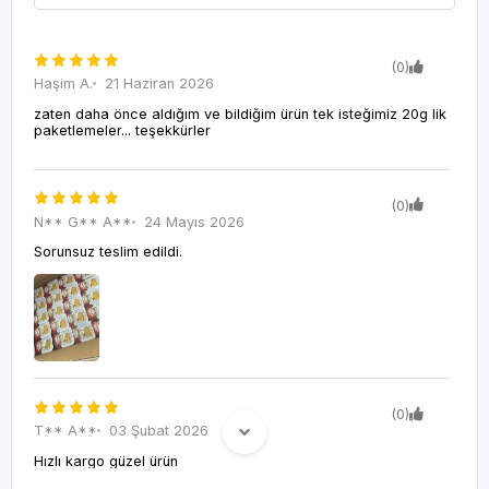
(0)
Haşim A.
21 Haziran 2026
zaten daha önce aldığım ve bildiğim ürün tek isteğimiz 20g lik
paketlemeler... teşekkürler
(0)
N** G** A**
24 Mayıs 2026
Sorunsuz teslim edildi.
(0)
T** A**
03 Şubat 2026
Hızlı kargo güzel ürün