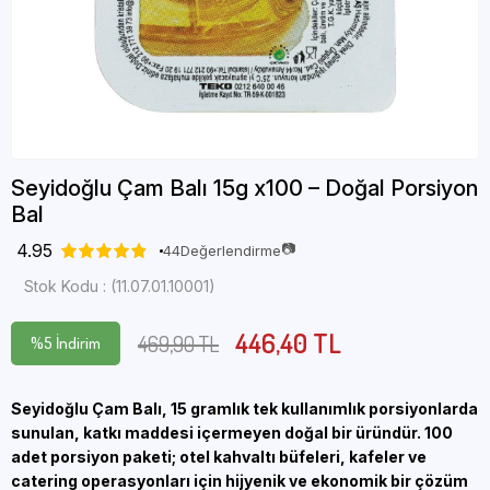
Seyidoğlu Çam Balı 15g x100 – Doğal Porsiyon
Bal
4.95
📷
44
Değerlendirme
Stok Kodu
(11.07.01.10001)
446,40 TL
469,90 TL
%
5
İndirim
Seyidoğlu Çam Balı, 15 gramlık tek kullanımlık porsiyonlarda
sunulan, katkı maddesi içermeyen doğal bir üründür. 100
adet porsiyon paketi; otel kahvaltı büfeleri, kafeler ve
catering operasyonları için hijyenik ve ekonomik bir çözüm