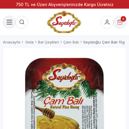
750 TL ve Üzeri Alışverişlerinizde Kargo Ücretsiz
0
Anasayfa
Gıda
Bal Çeşitleri
Çam Balı
Seyidoğlu Çam Balı 15g x