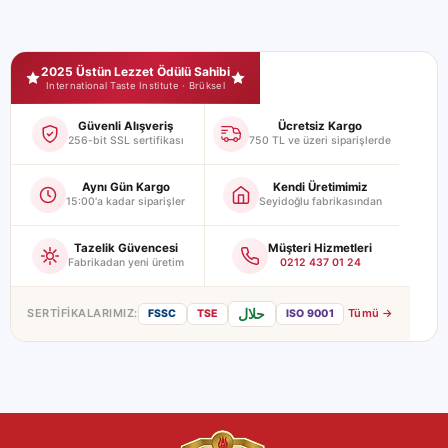
Kullanım Alanları
Kahvaltı tabağı ve serpme kahvaltı servisleri
Seyidoğlu Mağaza Güvence ve Sertifikalar
Otel açık büfe sunumları
2025 Üstün Lezzet Ödülü Sahibi
International Taste Institute · Brüksel
Kafe ve restoran paket servisleri
Catering ve toplu yemek hizmetleri
Güvenli Alışveriş
Ücretsiz Kargo
256-bit SSL sertifikası
750 TL ve üzeri siparişlerde
Seyidoğlu’nun yıllardır süregelen kalite standartlarıyla üretilen bu
tereyağı, pratik kullanım ile lezzeti bir araya getirerek hem
Aynı Gün Kargo
Kendi Üretimimiz
işletmelerin hem de bireysel tüketicilerin beklentilerini karşılar.
15:00'a kadar siparişler
Seyidoğlu fabrikasından
Tazelik Güvencesi
Müşteri Hizmetleri
Fabrikadan yeni üretim
0212 437 01 24
حلال
SERTIFIKALARIMIZ:
Tümü →
FSSC
TSE
ISO 9001