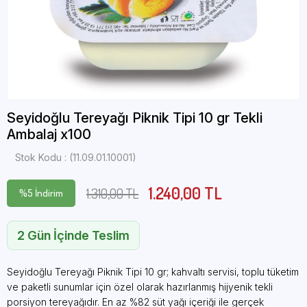
Seyidoğlu Tereyağı Piknik Tipi 10 gr Tekli
Ambalaj x100
Stok Kodu
(11.09.01.10001)
1.240,00 TL
1.310,00 TL
%
5
İndirim
2 Gün İçinde Teslim
Seyidoğlu Tereyağı Piknik Tipi 10 gr; kahvaltı servisi, toplu tüketim
ve paketli sunumlar için özel olarak hazırlanmış hijyenik tekli
porsiyon tereyağıdır. En az %82 süt yağı içeriği ile gerçek