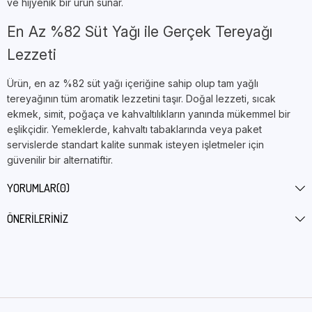
ve hijyenik bir ürün sunar.
En Az %82 Süt Yağı ile Gerçek Tereyağı
Lezzeti
Ürün, en az %82 süt yağı içeriğine sahip olup tam yağlı
tereyağının tüm aromatik lezzetini taşır. Doğal lezzeti, sıcak
ekmek, simit, poğaça ve kahvaltılıkların yanında mükemmel bir
eşlikçidir. Yemeklerde, kahvaltı tabaklarında veya paket
servislerde standart kalite sunmak isteyen işletmeler için
güvenilir bir alternatiftir.
İşletmeler İçin Ekonomik ve Kullanışlı
YORUMLAR
(0)
Ambalaj
ÖNERILERINIZ
100 adetlik ekonomik paket; otel, restoran, kafe, catering ve
toplu tüketim noktalarının yüksek hacimli kullanımına uygun
şekilde tasarlanmıştır. Tekli porsiyonlar hem depolama kolaylığı
sağlar hem de Cross-contamination riskini ortadan kaldırarak
maksimum hijyen sunar.