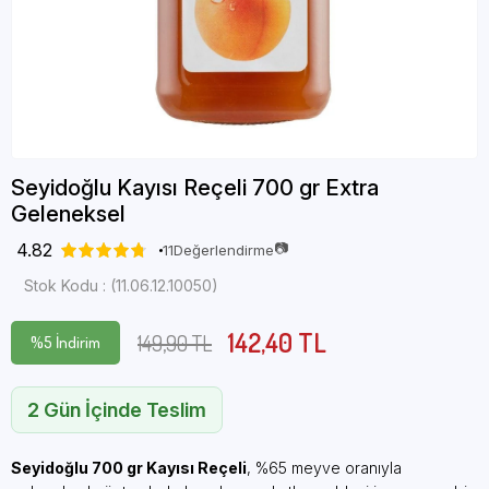
Seyidoğlu Kayısı Reçeli 700 gr Extra
Geleneksel
4.82
📷
11
Değerlendirme
Stok Kodu
(11.06.12.10050)
142,40 TL
149,90 TL
%
5
İndirim
2 Gün İçinde Teslim
Seyidoğlu 700 gr Kayısı Reçeli
, %65 meyve oranıyla