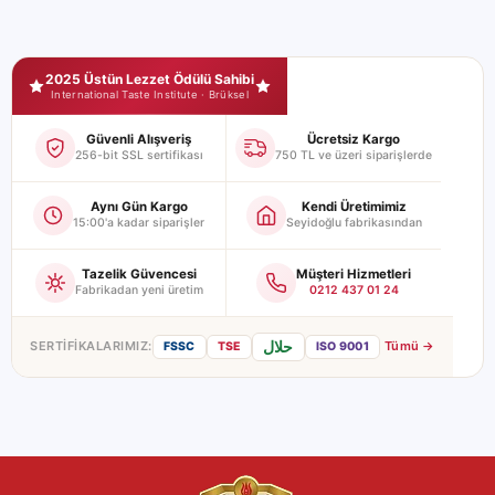
Seyidoğlu Mağaza Güvence ve Sertifikalar
2025 Üstün Lezzet Ödülü Sahibi
International Taste Institute · Brüksel
Güvenli Alışveriş
Ücretsiz Kargo
256-bit SSL sertifikası
750 TL ve üzeri siparişlerde
Aynı Gün Kargo
Kendi Üretimimiz
15:00'a kadar siparişler
Seyidoğlu fabrikasından
Tazelik Güvencesi
Müşteri Hizmetleri
Fabrikadan yeni üretim
0212 437 01 24
حلال
SERTIFIKALARIMIZ:
Tümü →
FSSC
TSE
ISO 9001