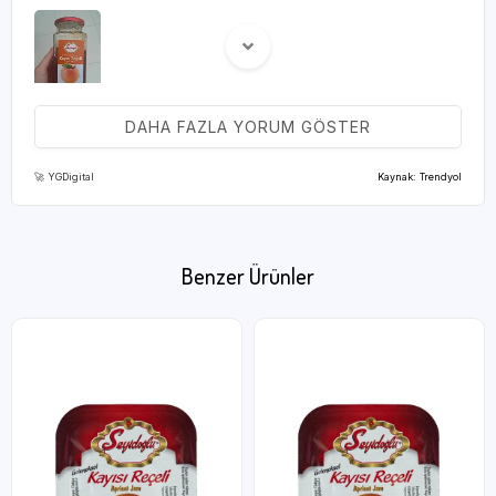
DAHA FAZLA YORUM GÖSTER
(0)
F** d**
24 Nisan 2025
🚀 YGDigital
Kaynak: Trendyol
tadı güzel
Benzer Ürünler
(0)
S** V**
19 Ocak 2025
Sağlam kargo güzel reçel