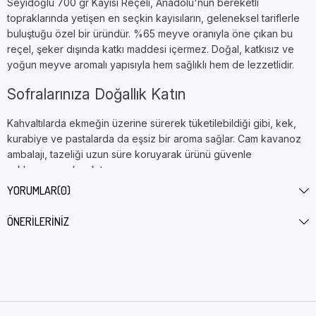
Seyidoğlu 700 gr Kayısı Reçeli, Anadolu'nun bereketli
topraklarında yetişen en seçkin kayısıların, geleneksel tariflerle
buluştuğu özel bir üründür. %65 meyve oranıyla öne çıkan bu
reçel, şeker dışında katkı maddesi içermez. Doğal, katkısız ve
yoğun meyve aromalı yapısıyla hem sağlıklı hem de lezzetlidir.
Sofralarınıza Doğallık Katın
Kahvaltılarda ekmeğin üzerine sürerek tüketilebildiği gibi, kek,
kurabiye ve pastalarda da eşsiz bir aroma sağlar. Cam kavanoz
ambalajı, tazeliği uzun süre koruyarak ürünü güvenle
saklamanıza olanak tanır.
YORUMLAR
(0)
Seyidoğlu markasının yıllara dayanan ustalığıyla hazırlanan bu
reçel, ev yapımı lezzet arayanların ilk tercihi olmaya adaydır.
ÖNERILERINIZ
Net Miktar:
700 gram
Menşei:
Türkiye
Saklama Koşulu:
Serin ve kuru yerde muhafaza ediniz.
Ambalaj Şekli
Cam Kavanoz
Gramaj
700 Gr