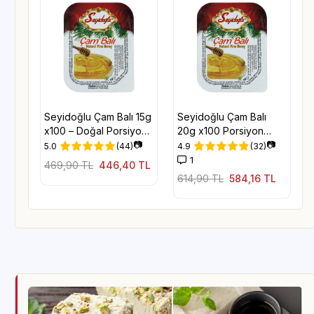
Seyidoğlu Çam Balı 15g
Seyidoğlu Çam Balı
x100 – Doğal Porsiyon
20g x100 Porsiyon
Bal
📷
Paket
📷
5.0
(44)
4.9
(32)
1
469,90 TL
446,40 TL
614,90 TL
584,16 TL