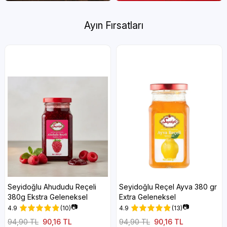
Ayın Fırsatları
Seyidoğlu Ahududu Reçeli
Seyidoğlu Reçel Ayva 380 gr
380g Ekstra Geleneksel
Extra Geleneksel
📷
📷
4.9
(10)
4.9
(13)
94,90 TL
90,16 TL
94,90 TL
90,16 TL