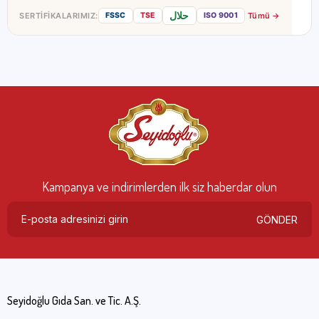
حلال
SERTIFIKALARIMIZ:
Tümü →
FSSC
TSE
ISO 9001
Kampanya ve indirimlerden ilk siz haberdar olun
GÖNDER
Seyidoğlu Gıda San. ve Tic. A.Ş.