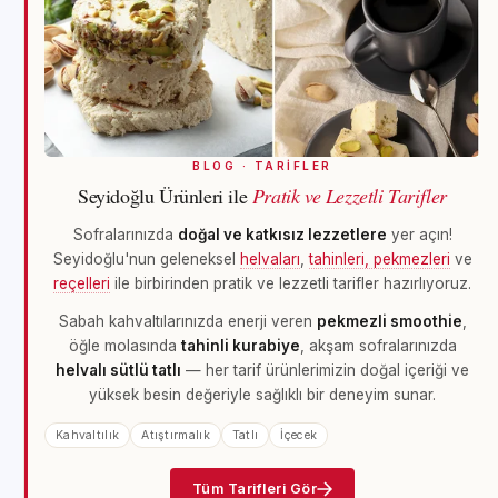
BLOG · TARİFLER
Seyidoğlu Ürünleri ile
Pratik ve Lezzetli Tarifler
Sofralarınızda
doğal ve katkısız lezzetlere
yer açın!
Seyidoğlu'nun geleneksel
helvaları
,
tahinleri, pekmezleri
ve
reçelleri
ile birbirinden pratik ve lezzetli tarifler hazırlıyoruz.
Sabah kahvaltılarınızda enerji veren
pekmezli smoothie
,
öğle molasında
tahinli kurabiye
, akşam sofralarınızda
helvalı sütlü tatlı
— her tarif ürünlerimizin doğal içeriği ve
yüksek besin değeriyle sağlıklı bir deneyim sunar.
Kahvaltılık
Atıştırmalık
Tatlı
İçecek
Tüm Tarifleri Gör