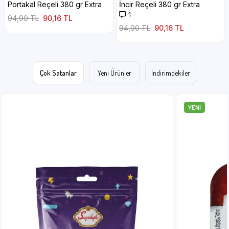
İncir Reçeli 380 gr Extra
Reçeli 380 gr Extra
1
📷
4.8
(19)
94,90 TL
90,16 TL
99,90 TL
94,90 TL
Çok Satanlar
Yeni Ürünler
İndirimdekiler
YENI
ÜRÜN